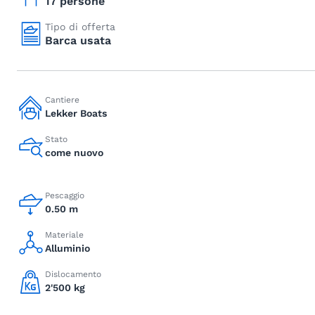
17 persone
Tipo di offerta
Barca usata
Cantiere
Lekker Boats
Stato
come nuovo
Pescaggio
0.50 m
Materiale
Alluminio
Dislocamento
2'500 kg