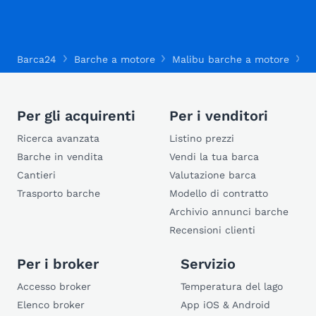
Barca24
Barche a motore
Malibu barche a motore
M
Per gli acquirenti
Per i venditori
Ricerca avanzata
Listino prezzi
Barche in vendita
Vendi la tua barca
Cantieri
Valutazione barca
Trasporto barche
Modello di contratto
Archivio annunci barche
Recensioni clienti
Per i broker
Servizio
Accesso broker
Temperatura del lago
Elenco broker
App iOS & Android