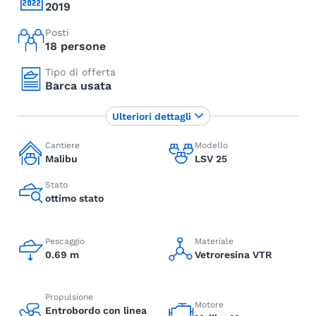
2019
Posti
18 persone
Tipo di offerta
Barca usata
Ulteriori dettagli
Cantiere
Modello
Malibu
LSV 25
Stato
ottimo stato
Pescaggio
Materiale
0.69 m
Vetroresina VTR
Propulsione
Motore
Entrobordo con linea