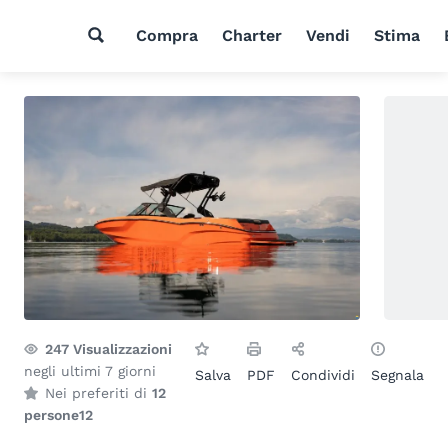
Compra
Charter
Vendi
Stima
247
Visualizzazioni
negli ultimi 7 giorni
Salva
PDF
Condividi
Segnala
Nei preferiti di
12
persone
12