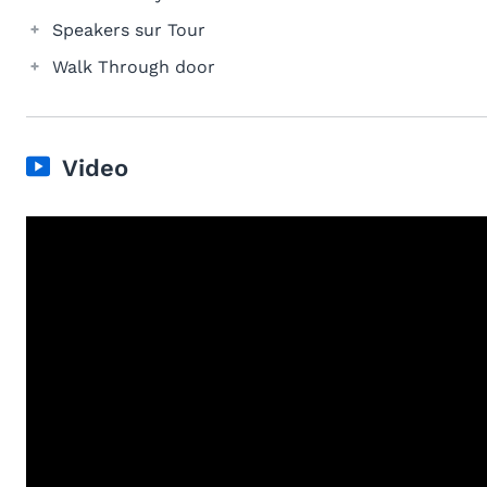
Speakers sur Tour
Walk Through door
Video