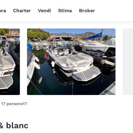
ra
Charter
Vendi
Stima
Broker
i
17 persone
17
 & blanc