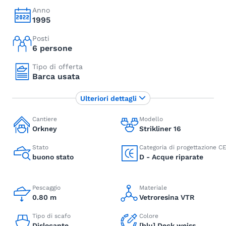
Anno
1995
Posti
6 persone
Tipo di offerta
Barca usata
Ulteriori dettagli
Cantiere
Modello
Orkney
Strikliner 16
Stato
Categoria di progettazione C
buono stato
D - Acque riparate
Pescaggio
Materiale
0.80 m
Vetroresina VTR
Tipo di scafo
Colore
Dislocante
[blu] Deck weiss