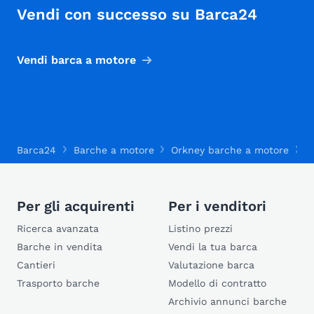
Vendi con successo su Barca24
Vendi barca a motore
Barca24
Barche a motore
Orkney barche a motore
O
Per gli acquirenti
Per i venditori
Ricerca avanzata
Listino prezzi
Barche in vendita
Vendi la tua barca
Cantieri
Valutazione barca
Trasporto barche
Modello di contratto
Archivio annunci barche