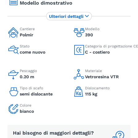
Modello dimostrativo
Ulteriori dettagli
Cantiere
Modello
Polmir
390
Stato
Categoria di progettazione C
come nuovo
C - costiero
Pescaggio
Materiale
0.20 m
Vetroresina VTR
Tipo di scafo
Dislocamento
semi dislocante
115 kg
Colore
bianco
Hai bisogno di maggiori dettagli?