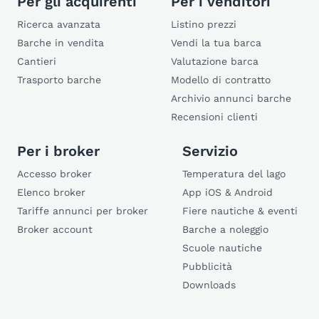
Per gli acquirenti
Per i venditori
Ricerca avanzata
Listino prezzi
Barche in vendita
Vendi la tua barca
Cantieri
Valutazione barca
Trasporto barche
Modello di contratto
Archivio annunci barche
Recensioni clienti
Per i broker
Servizio
Accesso broker
Temperatura del lago
Elenco broker
App iOS & Android
Tariffe annunci per broker
Fiere nautiche & eventi
Broker account
Barche a noleggio
Scuole nautiche
Pubblicità
Downloads