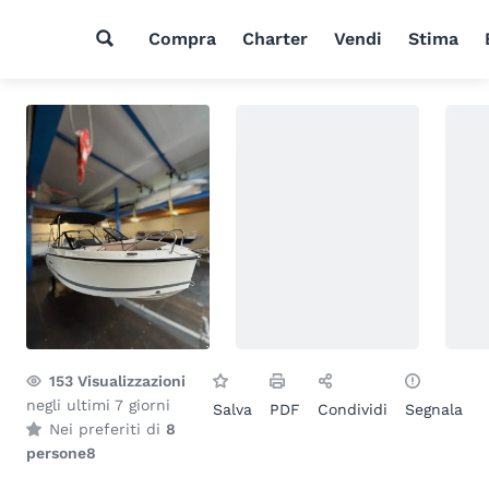
Compra
Charter
Vendi
Stima
153
Visualizzazioni
negli ultimi 7 giorni
Salva
PDF
Condividi
Segnala
Nei preferiti di
8
persone
8