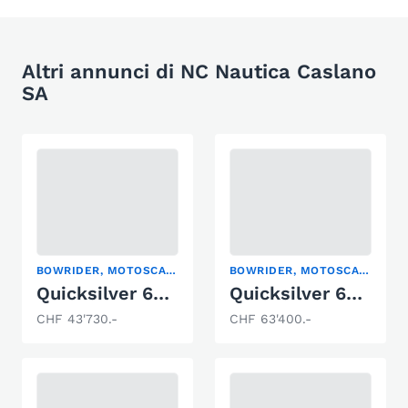
Altri annunci di NC Nautica Caslano
SA
BOWRIDER, MOTOSCAFO
BOWRIDER, MOTOSCAFO
Quicksilver 605 Open
Quicksilver 675 Bowrider
CHF 43'730.-
CHF 63'400.-