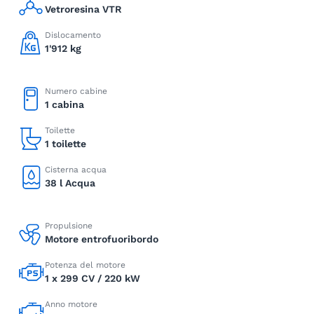
Vetroresina VTR
Dislocamento
1'912 kg
Numero cabine
1 cabina
Toilette
1 toilette
Cisterna acqua
38 l Acqua
Propulsione
Motore entrofuoribordo
Potenza del motore
1 x 299 CV / 220 kW
Anno motore