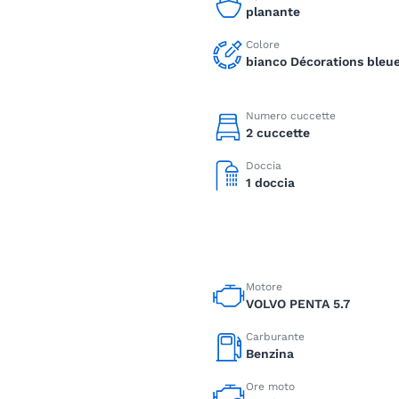
planante
Colore
bianco Décorations bleu
Numero cuccette
2 cuccette
Doccia
1 doccia
Motore
VOLVO PENTA 5.7
Carburante
Benzina
Ore moto