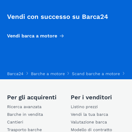
Vendi con successo su Barca24
Vendi barca a motore
Barca24
Barche a motore
Scand barche a motore
Sc
Per gli acquirenti
Per i venditori
Ricerca avanzata
Listino prezzi
Barche in vendita
Vendi la tua barca
Cantieri
Valutazione barca
Trasporto barche
Modello di contratto