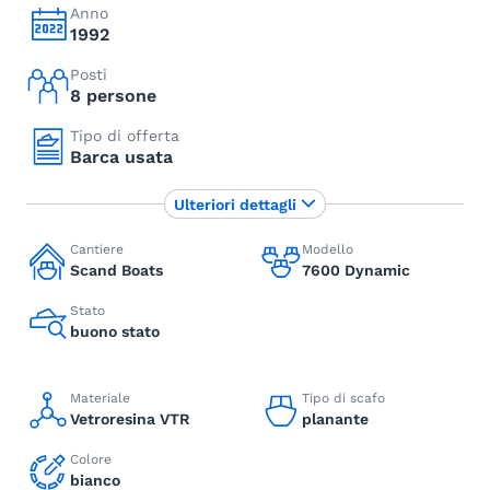
Anno
1992
Posti
8 persone
Tipo di offerta
Barca usata
Ulteriori dettagli
Cantiere
Modello
Scand Boats
7600 Dynamic
Stato
buono stato
Materiale
Tipo di scafo
Vetroresina VTR
planante
Colore
bianco