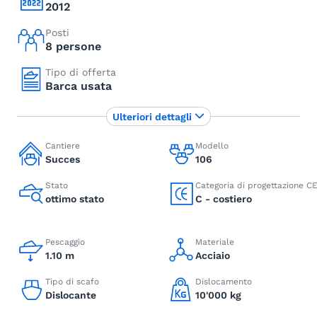
2012
Posti
8 persone
Tipo di offerta
Barca usata
Ulteriori dettagli
Cantiere
Modello
Succes
106
Stato
Categoria di progettazione C
ottimo stato
C - costiero
Pescaggio
Materiale
1.10 m
Acciaio
Tipo di scafo
Dislocamento
Dislocante
10'000 kg