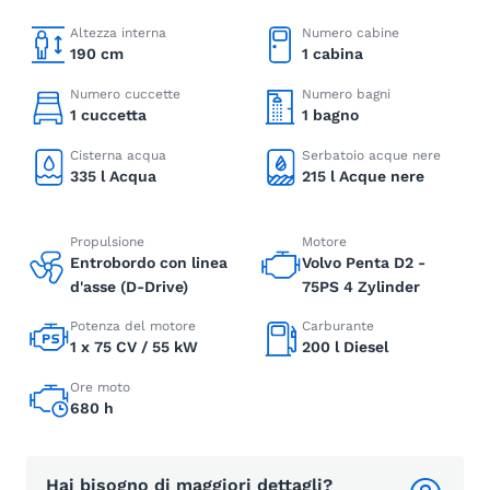
Altezza interna
Numero cabine
190 cm
1 cabina
Numero cuccette
Numero bagni
1 cuccetta
1 bagno
Cisterna acqua
Serbatoio acque nere
335 l Acqua
215 l Acque nere
Propulsione
Motore
Entrobordo con linea
Volvo Penta D2 -
d'asse (D-Drive)
75PS 4 Zylinder
Potenza del motore
Carburante
1 x 75 CV / 55 kW
200 l Diesel
Ore moto
680 h
Hai bisogno di maggiori dettagli?