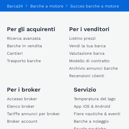
Barca24
Barche a motore
Succes barche a motore
S
Per gli acquirenti
Per i venditori
Ricerca avanzata
Listino prezzi
Barche in vendita
Vendi la tua barca
Cantieri
Valutazione barca
Trasporto barche
Modello di contratto
Archivio annunci barche
Recensioni clienti
Per i broker
Servizio
Accesso broker
Temperatura del lago
Elenco broker
App iOS & Android
Tariffe annunci per broker
Fiere nautiche & eventi
Broker account
Barche a noleggio
Scuole nautiche