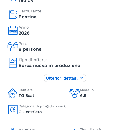
150 CV
Carburante
Benzina
Anno
2026
Posti
8 persone
Tipo di offerta
Barca nuova in produzione
Ulteriori dettagli
Cantiere
Modello
TG Boat
6.9
Categoria di progettazione CE
C - costiero
Materiale
Tipo di scafo