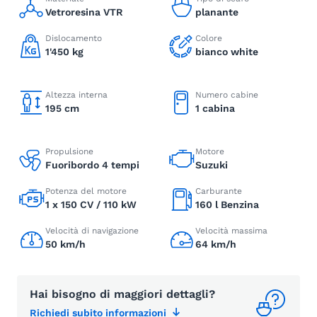
Vetroresina VTR
planante
Dislocamento
Colore
1'450 kg
bianco white
Altezza interna
Numero cabine
195 cm
1 cabina
Propulsione
Motore
Fuoribordo 4 tempi
Suzuki
Potenza del motore
Carburante
1 x 150 CV / 110 kW
160 l Benzina
Velocità di navigazione
Velocità massima
50 km/h
64 km/h
Hai bisogno di maggiori dettagli?
Richiedi subito informazioni