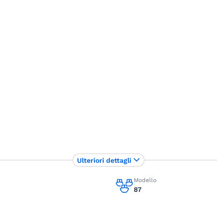
Ulteriori dettagli
Modello
87