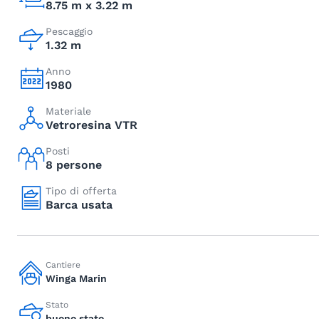
8.75 m x 3.22 m
Pescaggio
1.32 m
Anno
1980
Materiale
Vetroresina VTR
Posti
8 persone
Tipo di offerta
Barca usata
Cantiere
Winga Marin
Stato
buono stato