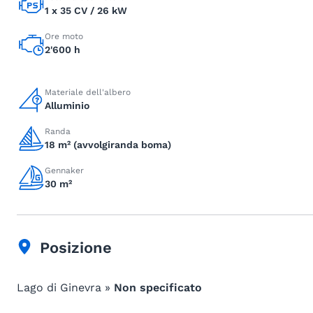
1 x 35 CV / 26 kW
Ore moto
2'600 h
Materiale dell'albero
Alluminio
Randa
18 m² (avvolgiranda boma)
Gennaker
30 m²
Posizione
Lago di Ginevra »
Non specificato