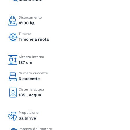
Dislocamento
4'100 kg
Timone
Timone a ruota
Altezza interna
187 cm
Numero cuccette
6 cuccette
Cisterna acqua
185 l Acqua
Propulsione
Saildrive
Potenza del motore