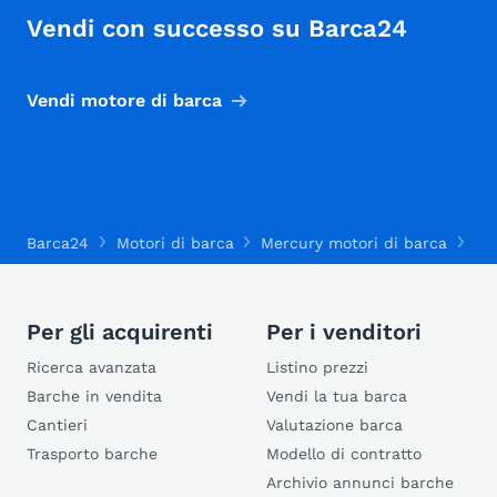
Vendi con successo su Barca24
Vendi motore di barca
Barca24
Motori di barca
Mercury motori di barca
Me
Per gli acquirenti
Per i venditori
Ricerca avanzata
Listino prezzi
Barche in vendita
Vendi la tua barca
Cantieri
Valutazione barca
Trasporto barche
Modello di contratto
Archivio annunci barche