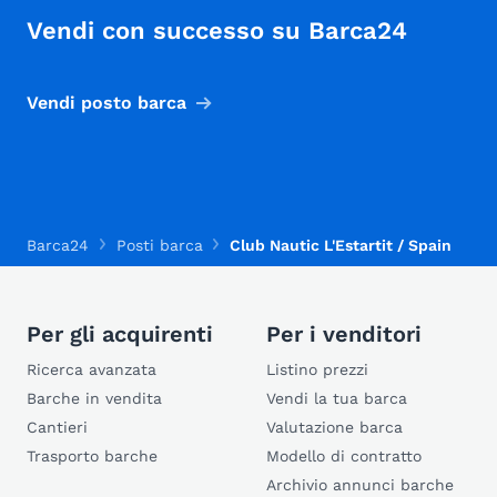
Vendi con successo su Barca24
Vendi posto barca
Barca24
Posti barca
Club Nautic L'Estartit / Spain
Per gli acquirenti
Per i venditori
Ricerca avanzata
Listino prezzi
Barche in vendita
Vendi la tua barca
Cantieri
Valutazione barca
Trasporto barche
Modello di contratto
Archivio annunci barche