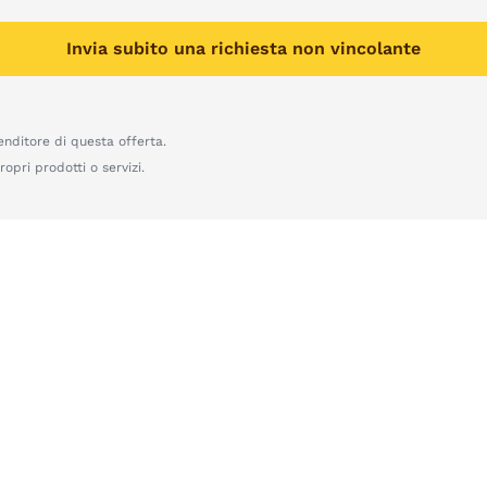
Invia subito una richiesta non vincolante
enditore di questa offerta.
opri prodotti o servizi.