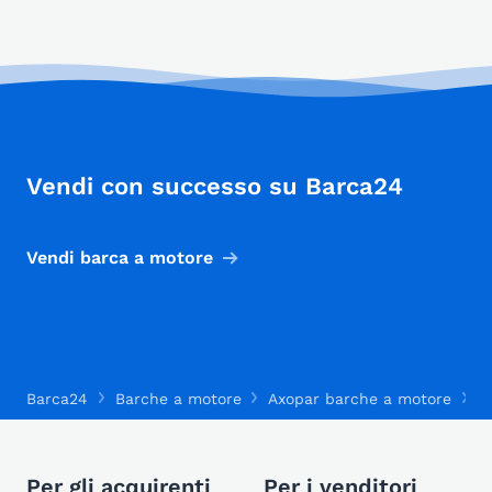
Vendi con successo su Barca24
Vendi barca a motore
Barca24
Barche a motore
Axopar barche a motore
A
Per gli acquirenti
Per i venditori