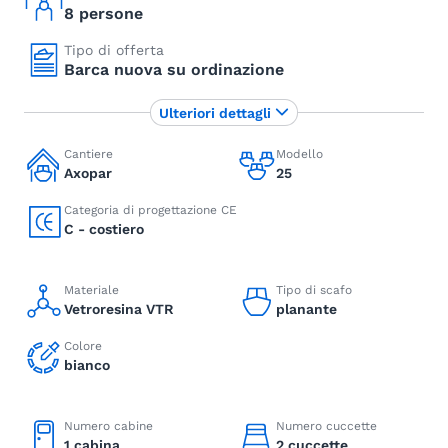
8 persone
Tipo di offerta
Barca nuova su ordinazione
Ulteriori dettagli
Cantiere
Modello
Axopar
25
Categoria di progettazione CE
C - costiero
Materiale
Tipo di scafo
Vetroresina VTR
planante
Colore
bianco
Numero cabine
Numero cuccette
1 cabina
2 cuccette