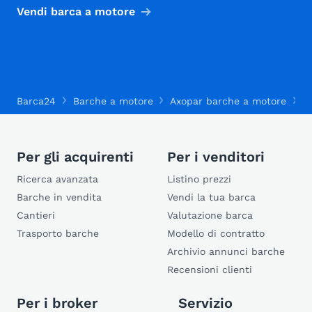
Vendi barca a motore
Barca24
Barche a motore
Axopar barche a motore
A
Per gli acquirenti
Per i venditori
Ricerca avanzata
Listino prezzi
Barche in vendita
Vendi la tua barca
Cantieri
Valutazione barca
Trasporto barche
Modello di contratto
Archivio annunci barche
Recensioni clienti
Per i broker
Servizio