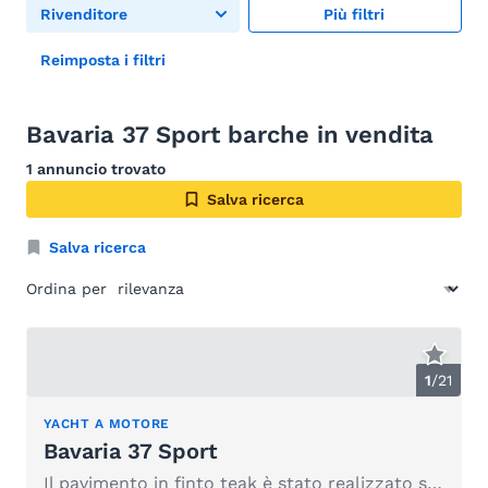
Rivenditore
Più filtri
Reimposta i filtri
Bavaria 37 Sport barche in vendita
1 annuncio trovato
Salva ricerca
Salva ricerca
Ordina per
1
/
21
YACHT A MOTORE
Bavaria 37 Sport
Il pavimento in finto teak è stato realizzato su misura per te.