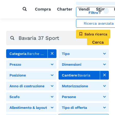
Compra
Charter
Vendi
Stima
Filtro
Ricerca avanzata
Salva ricerca
Cerca
Categoria
Barche a motore
Tipo
Prezzo
Dimensioni
Posizione
Cantiere
Bavaria
Anno di costruzione
Motorizzazione
Scafo
Persone
Allestimento & layout
Tipo di offerta