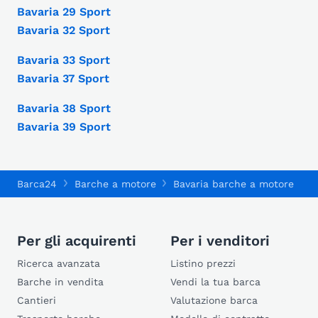
Bavaria 29 Sport
Bavaria 32 Sport
Bavaria 33 Sport
Bavaria 37 Sport
Bavaria 38 Sport
Bavaria 39 Sport
Barca24
Barche a motore
Bavaria barche a motore
B
Per gli acquirenti
Per i venditori
Ricerca avanzata
Listino prezzi
Barche in vendita
Vendi la tua barca
Cantieri
Valutazione barca