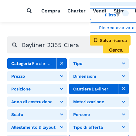
Compra
Charter
Vendi
Stima
Filtro
Ricerca avanzata
Salva ricerca
Cerca
Categoria
Barche a motore
Tipo
Prezzo
Dimensioni
Posizione
Cantiere
Bayliner
Anno di costruzione
Motorizzazione
Scafo
Persone
Allestimento & layout
Tipo di offerta