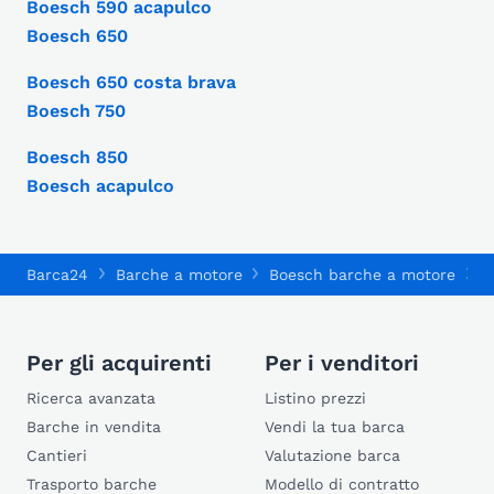
Boesch 590 acapulco
Boesch 650
Boesch 650 costa brava
Boesch 750
Boesch 850
Boesch acapulco
Barca24
Barche a motore
Boesch barche a motore
B
Per gli acquirenti
Per i venditori
Ricerca avanzata
Listino prezzi
Barche in vendita
Vendi la tua barca
Cantieri
Valutazione barca
Trasporto barche
Modello di contratto