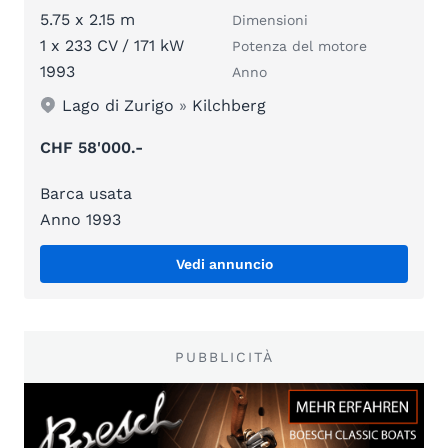
5.75 x 2.15 m
Dimensioni
1 x 233 CV / 171 kW
Potenza del motore
1993
Anno
Lago di Zurigo
»
Kilchberg
CHF 58'000.-
Barca usata
Anno 1993
Vedi annuncio
PUBBLICITÀ