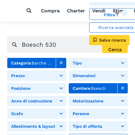
Compra
Charter
Vendi
Stima
Filtro
Ricerca avanzata
Salva ricerca
Cerca
Categoria
Barche a motore
Tipo
Prezzo
Dimensioni
Posizione
Cantiere
Boesch
Anno di costruzione
Motorizzazione
Scafo
Persone
Allestimento & layout
Tipo di offerta