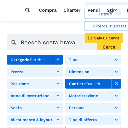
Compra
Charter
Vendi
Stima
Filtro
Ricerca avanzata
Salva ricerca
Cerca
Categoria
Barche a motore
Tipo
Prezzo
Dimensioni
Posizione
Cantiere
Boesch
Anno di costruzione
Motorizzazione
Scafo
Persone
Allestimento & layout
Tipo di offerta