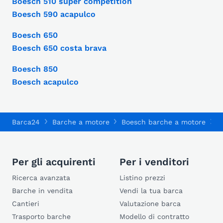
Boesch 510 super competition
Boesch 590 acapulco
Boesch 650
Boesch 650 costa brava
Boesch 850
Boesch acapulco
Barca24
Barche a motore
Boesch barche a motore
B
Per gli acquirenti
Per i venditori
Ricerca avanzata
Listino prezzi
Barche in vendita
Vendi la tua barca
Cantieri
Valutazione barca
Trasporto barche
Modello di contratto