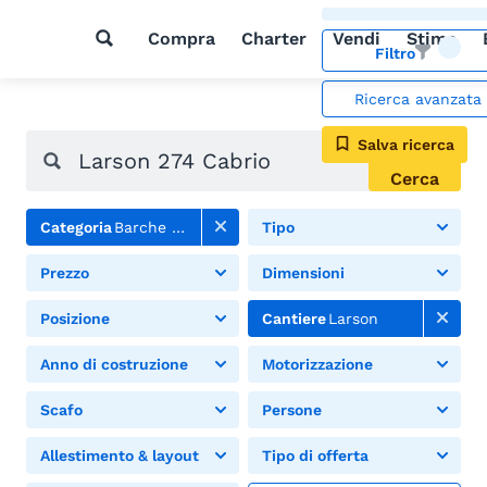
Compra
Charter
Vendi
Stima
Filtro
Ricerca avanzata
Salva ricerca
Cerca
Categoria
Barche a motore
Tipo
Prezzo
Dimensioni
Posizione
Cantiere
Larson
Anno di costruzione
Motorizzazione
Scafo
Persone
Allestimento & layout
Tipo di offerta