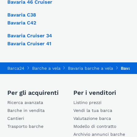
Bavaria 46 Cruiser
Bavaria C38
Bavaria C42
Bavaria Cruiser 34
Bavaria Cruiser 41
Barca24
Barche a vela
Bavaria barche a vela
Bavaria
Per gli acquirenti
Per i venditori
Ricerca avanzata
Listino prezzi
Barche in vendita
Vendi la tua barca
Cantieri
Valutazione barca
Trasporto barche
Modello di contratto
Archivio annunci barche