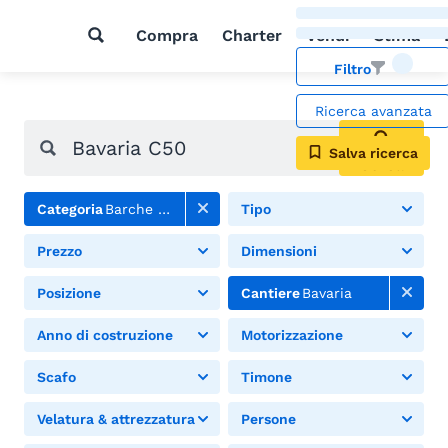
Compra
Charter
Vendi
Stima
Filtro
Ricerca avanzata
Salva ricerca
Cerca
Categoria
Barche a vela
Tipo
Prezzo
Dimensioni
Posizione
Cantiere
Bavaria
Anno di costruzione
Motorizzazione
Scafo
Timone
Velatura & attrezzatura
Persone