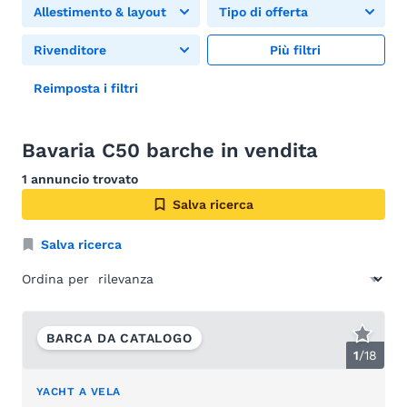
Allestimento & layout
Tipo di offerta
Rivenditore
Più filtri
Reimposta i filtri
Bavaria C50 barche in vendita
1 annuncio trovato
Salva ricerca
Salva ricerca
Ordina per
BARCA DA CATALOGO
1
/
18
YACHT A VELA