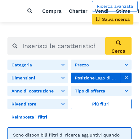
Ricerca avanzata
Compra
Charter
Vendi
Stima
Salva ricerca
Cerca
Categoria
Prezzo
Dimensioni
Posizione
Lago di Zugo
Anno di costruzione
Tipo di offerta
Rivenditore
Più filtri
Reimposta i filtri
Sono disponibili filtri di ricerca aggiuntivi quando