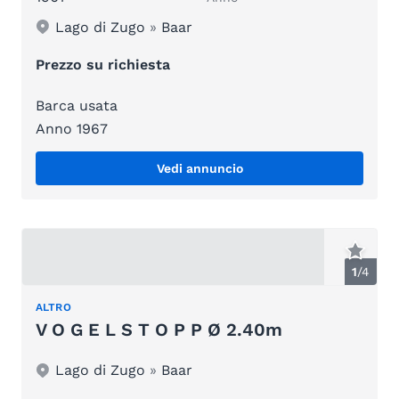
Lago di Zugo
»
Baar
Prezzo su richiesta
Barca usata
Anno 1967
Vedi annuncio
1
/
4
ALTRO
V O G E L S T O P P Ø 2.40m
Lago di Zugo
»
Baar